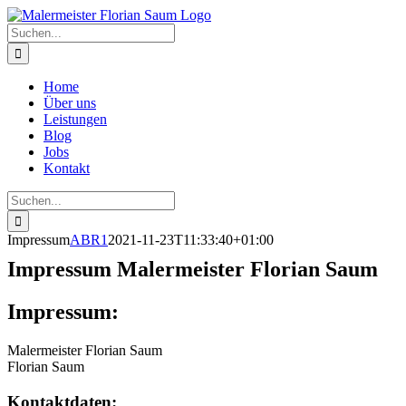
Zum
Inhalt
Suche
springen
nach:
Home
Über uns
Leistungen
Blog
Jobs
Kontakt
Suche
nach:
Impressum
ABR1
2021-11-23T11:33:40+01:00
Impressum Malermeister Florian Saum
Impressum:
Malermeister Florian Saum
Florian Saum
Kontaktdaten: